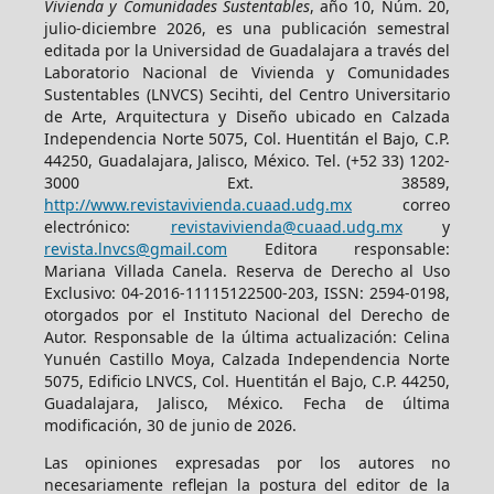
Vivienda y Comunidades Sustentables
, año 10, Núm. 20,
julio-diciembre 2026, es una publicación semestral
editada por la Universidad de Guadalajara a través del
Laboratorio Nacional de Vivienda y Comunidades
Sustentables (LNVCS) Secihti, del Centro Universitario
de Arte, Arquitectura y Diseño ubicado en Calzada
Independencia Norte 5075, Col. Huentitán el Bajo, C.P.
44250, Guadalajara, Jalisco, México. Tel. (+52 33) 1202-
3000 Ext. 38589,
http://www.revistavivienda.cuaad.udg.mx
correo
electrónico:
revistavivienda@cuaad.udg.mx
y
revista.lnvcs@gmail.com
Editora responsable:
Mariana Villada Canela. Reserva de Derecho al Uso
Exclusivo: 04-2016-11115122500-203, ISSN: 2594-0198,
otorgados por el Instituto Nacional del Derecho de
Autor. Responsable de la última actualización: Celina
Yunuén Castillo Moya, Calzada Independencia Norte
5075, Edificio LNVCS, Col. Huentitán el Bajo, C.P. 44250,
Guadalajara, Jalisco, México. Fecha de última
modificación, 30 de junio de 2026.
Las opiniones expresadas por los autores no
necesariamente reflejan la postura del editor de la