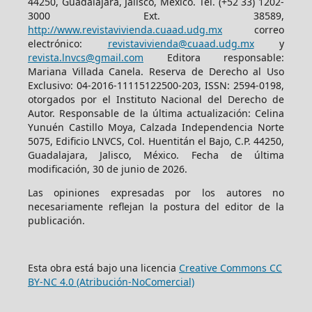
44250, Guadalajara, Jalisco, México. Tel. (+52 33) 1202-
3000 Ext. 38589,
http://www.revistavivienda.cuaad.udg.mx
correo
electrónico:
revistavivienda@cuaad.udg.mx
y
revista.lnvcs@gmail.com
Editora responsable:
Mariana Villada Canela. Reserva de Derecho al Uso
Exclusivo: 04-2016-11115122500-203, ISSN: 2594-0198,
otorgados por el Instituto Nacional del Derecho de
Autor. Responsable de la última actualización: Celina
Yunuén Castillo Moya, Calzada Independencia Norte
5075, Edificio LNVCS, Col. Huentitán el Bajo, C.P. 44250,
Guadalajara, Jalisco, México. Fecha de última
modificación, 30 de junio de 2026.
Las opiniones expresadas por los autores no
necesariamente reflejan la postura del editor de la
publicación.
Esta obra está bajo una licencia
Creative Commons CC
BY-NC 4.0 (Atribución-NoComercial)